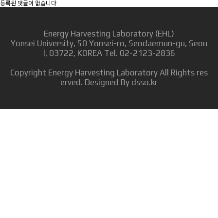
등록된 댓글이 없습니다.
Energy Harvesting Laboratory (EHL)
Yonsei University, 50 Yonsei-ro, Seodaemun-gu, Seou
l, 03722, KOREA Tel. 02-2123-2836
Copyright
Energy Harvesting Laboratory
All Rights res
erved. Designed By
dsso.kr